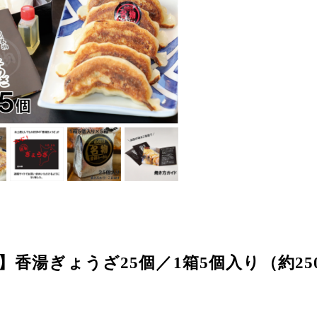
】香湯ぎょうざ25個／1箱5個入り（約250