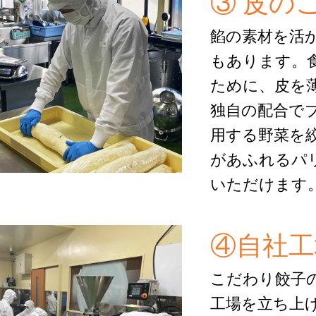
③ 皮の
餡の素材を活
もあります。
ために、皮を
独自の配合で
用する野菜を
があふれるパ
いただけます
④自社工
こだわり餃子
工場を立ち上