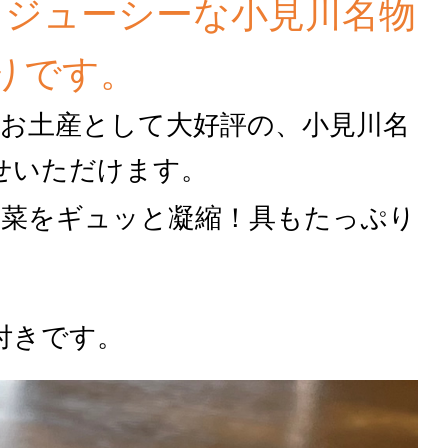
！ジューシーな小見川名物
りです。
のお土産として大好評の、小見川名
せいただけます。
野菜をギュッと凝縮！具もたっぷり
付きです。