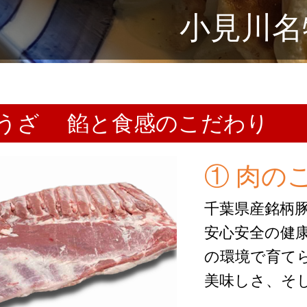
小見川名
うざ 餡と食感のこだわり
① 肉の
千葉県産銘柄豚
安心安全の健
の環境で育て
美味しさ、そ