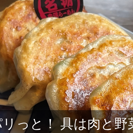
パリっと！ 具は肉と野