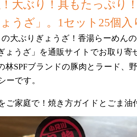
0g！大ぶり！具もたっぷり
ょうざ」。1セット25個入
0ｇの大ぶりぎょうざ！香湯らーめん
ぎょうざ」を通販サイトでお取り寄
の林SPFブランドの豚肉とラード、
シーです。
をご家庭で！焼き方ガイドとごま油