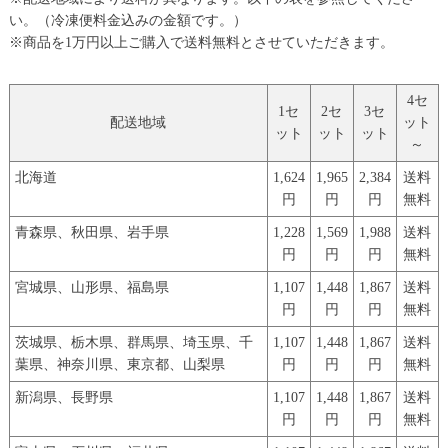
い。（冷凍便料金込みの金額です。）
※商品を1万円以上ご購入で送料無料とさせていただきます。
4セ
1セ
2セ
3セ
配送地域
ット
ット
ット
ット
～
北海道
1,624
1,965
2,384
送料
円
円
円
無料
青森県、秋田県、岩手県
1,228
1,569
1,988
送料
円
円
円
無料
宮城県、山形県、福島県
1,107
1,448
1,867
送料
円
円
円
無料
茨城県、栃木県、群馬県、埼玉県、千
1,107
1,448
1,867
送料
葉県、神奈川県、東京都、山梨県
円
円
円
無料
新潟県、長野県
1,107
1,448
1,867
送料
円
円
円
無料