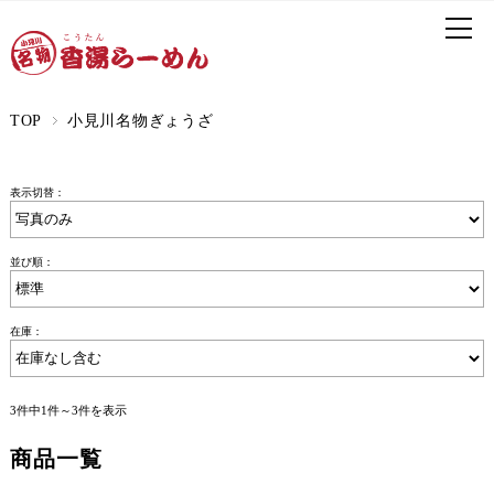
TOP
小見川名物ぎょうざ
表示切替：
並び順：
在庫：
3件中1件～3件を表示
商品一覧