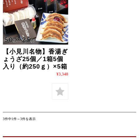
【小見川名物】香湯ぎ
ょうざ25個／1箱5個
入り（約250ｇ）×5箱
¥3,348
3件中1件～3件を表示